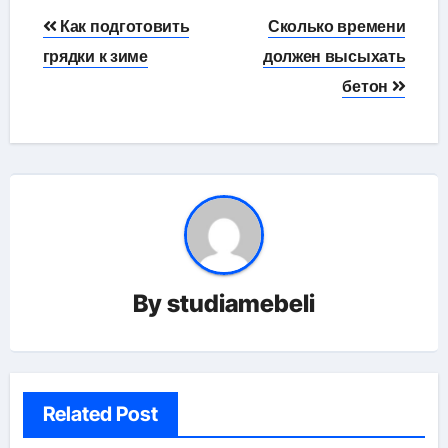
Навигация
Как подготовить
Сколько времени
по
грядки к зиме
должен высыхать
бетон
записям
By
studiamebeli
Related Post