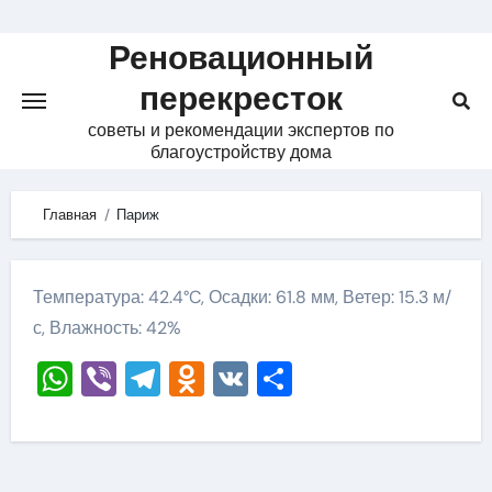
Skip
to
Реновационный
content
перекресток
советы и рекомендации экспертов по
благоустройству дома
Главная
Париж
Температура: 42.4°C, Осадки: 61.8 мм, Ветер: 15.3 м/
с, Влажность: 42%
WhatsApp
Viber
Telegram
Odnoklassniki
VK
Отправить