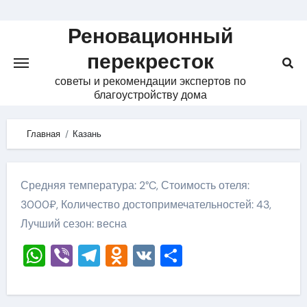
Skip
to
Реновационный
content
перекресток
советы и рекомендации экспертов по
благоустройству дома
Главная
Казань
Средняя температура: 2°C, Стоимость отеля:
3000₽, Количество достопримечательностей: 43,
Лучший сезон: весна
WhatsApp
Viber
Telegram
Odnoklassniki
VK
Отправить