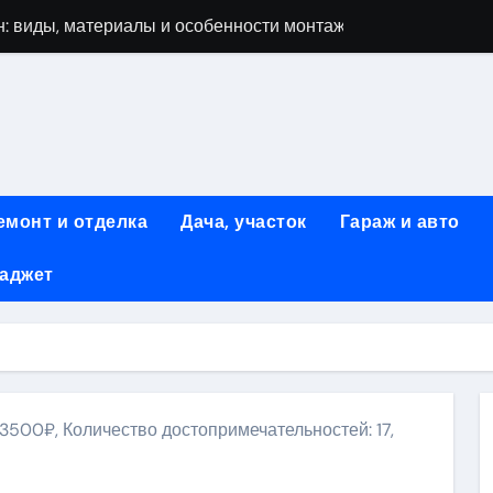
: виды, материалы и особенности монтажа
 мастеров ногтевого сервиса: основные принципы и форм
-моделей: архитектура, функции и этапы разработки
элементы конструкции и этапы возведения
абилетов на рейсы в Киргизию
емонт и отделка
Дача, участок
Гараж и авто
 стоимость, монтаж и особенности автономной канализации
гаджет
 рекламных технологий для программной и мобильной ре
ривлечению клиентов: стратегии и инструменты для роста п
: обзор ассортимента и критериев выбора
вых квартир со вторым светом и террасой в готовых домах
13500₽, Количество достопримечательностей: 17,