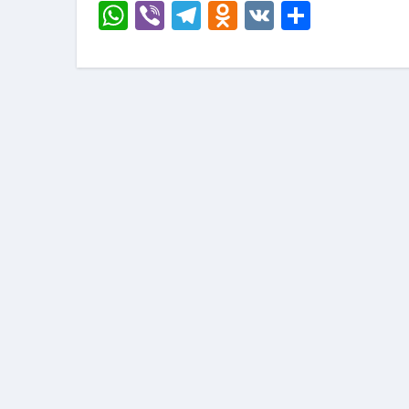
WhatsApp
Viber
Telegram
Odnoklassni
VK
Отправ