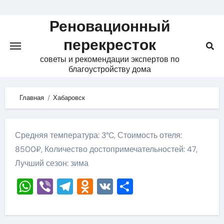
Skip
to
Реновационный
content
перекресток
советы и рекомендации экспертов по
благоустройству дома
Главная
Хабаровск
Средняя температура: 3°C, Стоимость отеля:
8500₽, Количество достопримечательностей: 47,
Лучший сезон: зима
WhatsApp
Viber
Telegram
Odnoklassniki
VK
Отправить