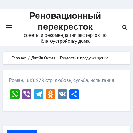
Skip
to
Реновационный
content
перекресток
советы и рекомендации экспертов по
благоустройству дома
Главная
Джейн Остин — Гордость и предубеждение
Роман, 1813, 279 стр. любовь, судьба, испытания
WhatsApp
Viber
Telegram
Odnoklassniki
VK
Отправить