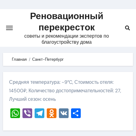
Skip
to
Реновационный
content
перекресток
советы и рекомендации экспертов по
благоустройству дома
Главная
Санкт-Петербург
Средняя температура: -9°C, Стоимость отеля:
14500₽, Количество достопримечательностей: 27,
Лучший сезон: осень
WhatsApp
Viber
Telegram
Odnoklassniki
VK
Отправить