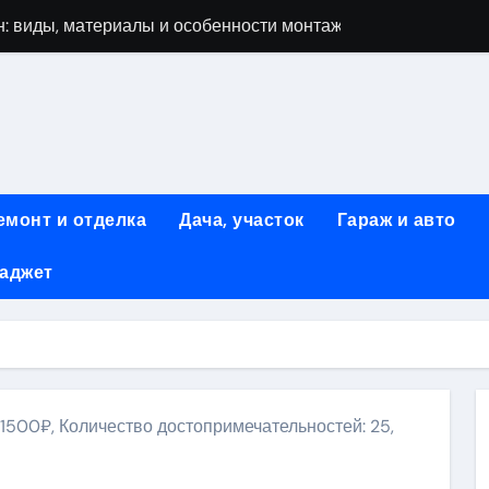
: виды, материалы и особенности монтажа
 мастеров ногтевого сервиса: основные принципы и форм
-моделей: архитектура, функции и этапы разработки
элементы конструкции и этапы возведения
абилетов на рейсы в Киргизию
емонт и отделка
Дача, участок
Гараж и авто
 стоимость, монтаж и особенности автономной канализации
гаджет
 рекламных технологий для программной и мобильной ре
ривлечению клиентов: стратегии и инструменты для роста п
: обзор ассортимента и критериев выбора
вых квартир со вторым светом и террасой в готовых домах
 1500₽, Количество достопримечательностей: 25,