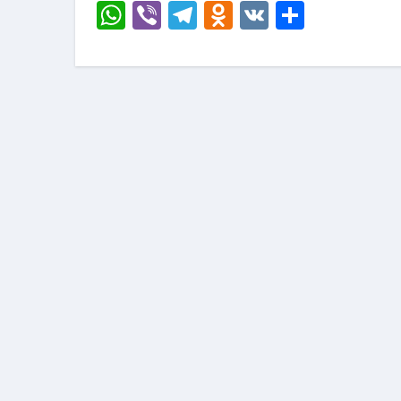
WhatsApp
Viber
Telegram
Odnoklassni
VK
Отправ