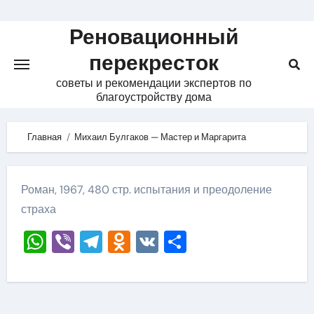
Skip
to
Реновационный
content
перекресток
советы и рекомендации экспертов по
благоустройству дома
Главная
Михаил Булгаков — Мастер и Маргарита
Роман, 1967, 480 стр. испытания и преодоление
страха
WhatsApp
Viber
Telegram
Odnoklassniki
VK
Отправить