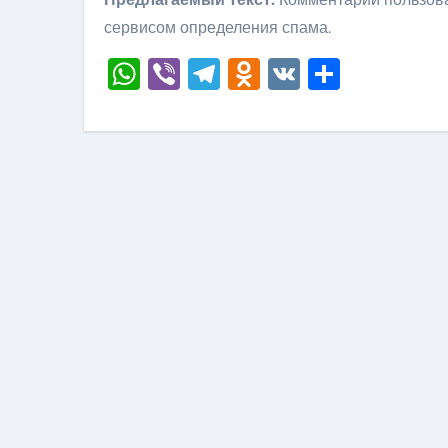
сервисом определения спама.
WhatsApp
Viber
Telegram
Odnoklassni
VK
Отправ