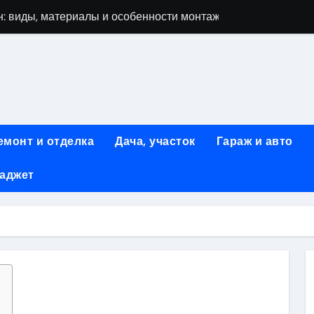
: виды, материалы и особенности монтажа
 мастеров ногтевого сервиса: основные принципы и форм
-моделей: архитектура, функции и этапы разработки
элементы конструкции и этапы возведения
абилетов на рейсы в Киргизию
емонт и отделка
Дача, участок
Гараж и авто
 стоимость, монтаж и особенности автономной канализации
гаджет
 рекламных технологий для программной и мобильной ре
ривлечению клиентов: стратегии и инструменты для роста п
: обзор ассортимента и критериев выбора
вых квартир со вторым светом и террасой в готовых домах