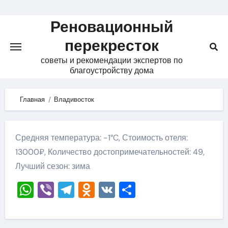
Skip
to
Реновационный
content
перекресток
советы и рекомендации экспертов по
благоустройству дома
Главная
Владивосток
Средняя температура: -1°C, Стоимость отеля:
13000₽, Количество достопримечательностей: 49,
Лучший сезон: зима
WhatsApp
Viber
Telegram
Odnoklassniki
VK
Отправить