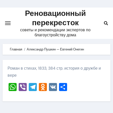
Skip
to
Реновационный
content
перекресток
советы и рекомендации экспертов по
благоустройству дома
Главная
Александр Пушкин — Евгений Онегин
Роман в стихах, 1833, 384 стр. история о дружбе и
вере
WhatsApp
Viber
Telegram
Odnoklassniki
VK
Отправить