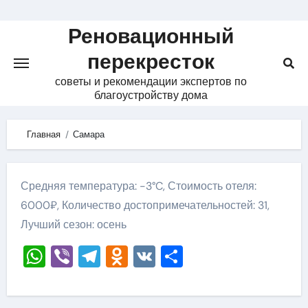
Skip
to
Реновационный
content
перекресток
советы и рекомендации экспертов по
благоустройству дома
Главная
Самара
Средняя температура: -3°C, Стоимость отеля:
6000₽, Количество достопримечательностей: 31,
Лучший сезон: осень
WhatsApp
Viber
Telegram
Odnoklassniki
VK
Отправить