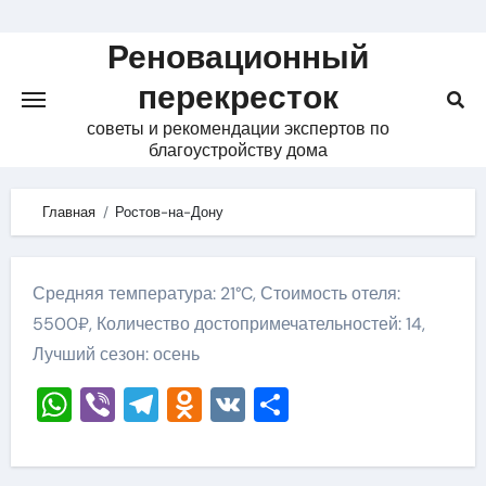
Skip
to
Реновационный
content
перекресток
советы и рекомендации экспертов по
благоустройству дома
Главная
Ростов-на-Дону
Средняя температура: 21°C, Стоимость отеля:
5500₽, Количество достопримечательностей: 14,
Лучший сезон: осень
WhatsApp
Viber
Telegram
Odnoklassniki
VK
Отправить