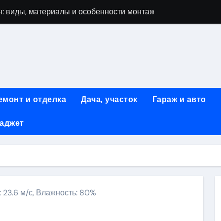
: виды, материалы и особенности монтажа
 мастеров ногтевого сервиса: основные принципы и форм
-моделей: архитектура, функции и этапы разработки
элементы конструкции и этапы возведения
абилетов на рейсы в Киргизию
емонт и отделка
Дача, участок
Гараж и авто
 стоимость, монтаж и особенности автономной канализации
гаджет
 рекламных технологий для программной и мобильной ре
ривлечению клиентов: стратегии и инструменты для роста п
: обзор ассортимента и критериев выбора
вых квартир со вторым светом и террасой в готовых домах
: 23.6 м/с, Влажность: 80%
ki
ить