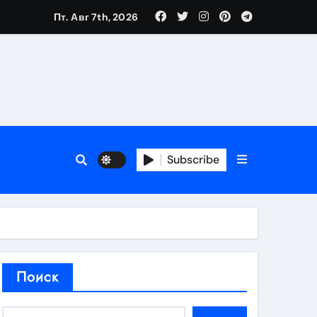
Пт. Авг 7th, 2026
аты участия
Subscribe
кламы
родаж
Поиск