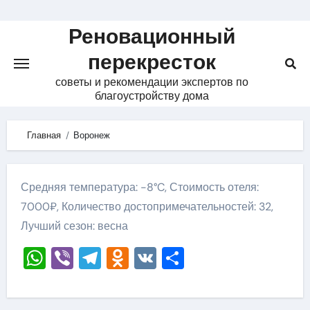
Skip
to
Реновационный
content
перекресток
советы и рекомендации экспертов по
благоустройству дома
Главная
Воронеж
Средняя температура: -8°C, Стоимость отеля:
7000₽, Количество достопримечательностей: 32,
Лучший сезон: весна
WhatsApp
Viber
Telegram
Odnoklassniki
VK
Отправить