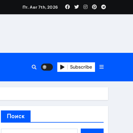
Пт. Авг 7th, 2026
аты участия
Subscribe
кламы
родаж
Поиск