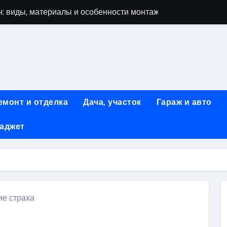
: виды, материалы и особенности монтажа
 мастеров ногтевого сервиса: основные принципы и форм
-моделей: архитектура, функции и этапы разработки
элементы конструкции и этапы возведения
абилетов на рейсы в Киргизию
емонт и отделка
Дача, участок
Гараж и авто
 стоимость, монтаж и особенности автономной канализации
гаджет
 рекламных технологий для программной и мобильной ре
ривлечению клиентов: стратегии и инструменты для роста п
: обзор ассортимента и критериев выбора
вых квартир со вторым светом и террасой в готовых домах
ие страха
ki
ить