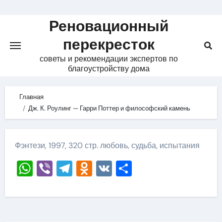
Skip
to
Реновационный
content
перекресток
советы и рекомендации экспертов по
благоустройству дома
Главная
Дж. К. Роулинг — Гарри Поттер и философский камень
Фэнтези, 1997, 320 стр. любовь, судьба, испытания
WhatsApp
Viber
Telegram
Odnoklassniki
VK
Отправить