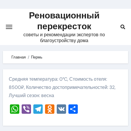
Skip
to
Реновационный
content
перекресток
советы и рекомендации экспертов по
благоустройству дома
Главная
Пермь
Средняя температура: 0°C, Стоимость отеля:
8500₽, Количество достопримечательностей: 32,
Лучший сезон: весна
WhatsApp
Viber
Telegram
Odnoklassniki
VK
Отправить