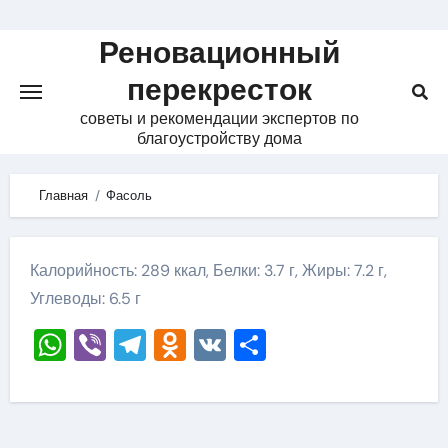
Skip
to
Реновационный
content
перекресток
советы и рекомендации экспертов по
благоустройству дома
Главная
Фасоль
Калорийность: 289 ккал, Белки: 3.7 г, Жиры: 7.2 г,
Углеводы: 6.5 г
WhatsApp
Viber
Telegram
Odnoklassniki
VK
Отправить