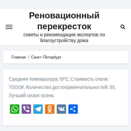
Skip
to
Реновационный
content
перекресток
советы и рекомендации экспертов по
благоустройству дома
Главная
Санкт-Петербург
Средняя температура: 19°C, Стоимость отеля:
7000₽, Количество достопримечательностей: 35,
Лучший сезон: осень
WhatsApp
Viber
Telegram
Odnoklassniki
VK
Отправить