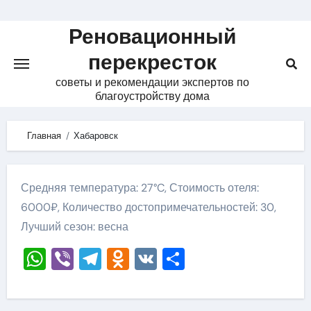
Skip
to
Реновационный
content
перекресток
советы и рекомендации экспертов по
благоустройству дома
Главная
Хабаровск
Средняя температура: 27°C, Стоимость отеля:
6000₽, Количество достопримечательностей: 30,
Лучший сезон: весна
WhatsApp
Viber
Telegram
Odnoklassniki
VK
Отправить