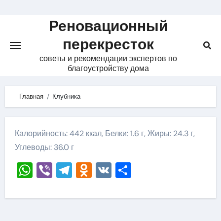
Skip
to
Реновационный
content
перекресток
советы и рекомендации экспертов по
благоустройству дома
Главная
Клубника
Калорийность: 442 ккал, Белки: 1.6 г, Жиры: 24.3 г,
Углеводы: 36.0 г
WhatsApp
Viber
Telegram
Odnoklassniki
VK
Отправить