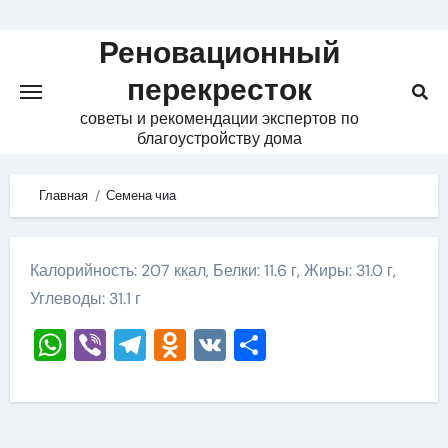
Skip
to
Реновационный
content
перекресток
советы и рекомендации экспертов по
благоустройству дома
Главная
Семена чиа
Калорийность: 207 ккал, Белки: 11.6 г, Жиры: 31.0 г,
Углеводы: 31.1 г
WhatsApp
Viber
Telegram
Odnoklassniki
VK
Отправить