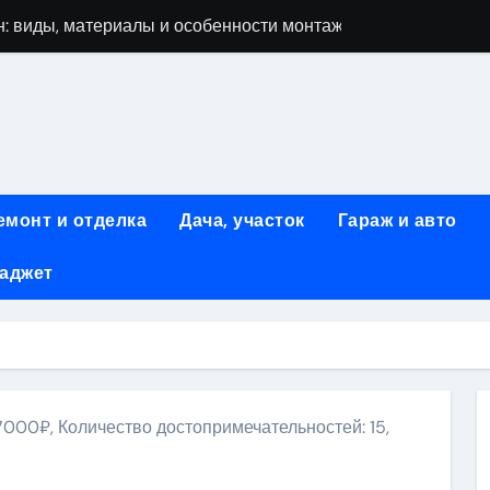
: виды, материалы и особенности монтажа
 мастеров ногтевого сервиса: основные принципы и форм
-моделей: архитектура, функции и этапы разработки
элементы конструкции и этапы возведения
абилетов на рейсы в Киргизию
емонт и отделка
Дача, участок
Гараж и авто
 стоимость, монтаж и особенности автономной канализации
гаджет
 рекламных технологий для программной и мобильной ре
ривлечению клиентов: стратегии и инструменты для роста п
: обзор ассортимента и критериев выбора
вых квартир со вторым светом и террасой в готовых домах
7000₽, Количество достопримечательностей: 15,