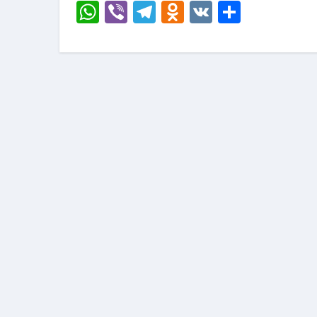
WhatsApp
Viber
Telegram
Odnoklassni
VK
Отправ