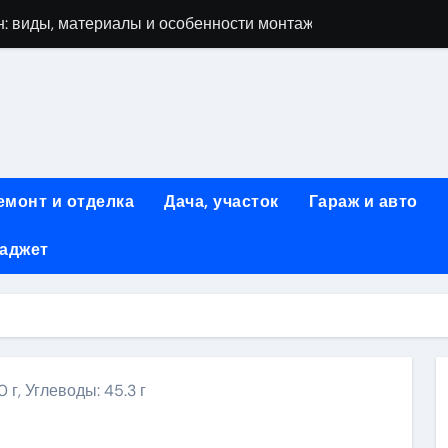
: виды, материалы и особенности монтажа
 мастеров ногтевого сервиса: основные принципы и форм
-моделей: архитектура, функции и этапы разработки
элементы конструкции и этапы возведения
абилетов на рейсы в Киргизию
емонт и отделка
Дача, участок
Гараж и авто
 стоимость, монтаж и особенности автономной канализации
гаджет
 рекламных технологий для программной и мобильной ре
ривлечению клиентов: стратегии и инструменты для роста п
: обзор ассортимента и критериев выбора
вых квартир со вторым светом и террасой в готовых домах
0 г, Углеводы: 45.3 г
ki
ить