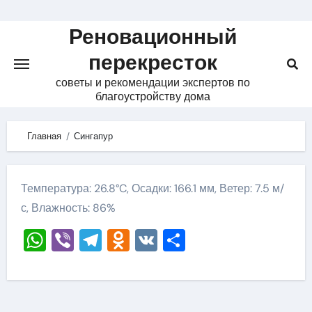
Skip
to
Реновационный
content
перекресток
советы и рекомендации экспертов по
благоустройству дома
Главная
Сингапур
Температура: 26.8°C, Осадки: 166.1 мм, Ветер: 7.5 м/
с, Влажность: 86%
WhatsApp
Viber
Telegram
Odnoklassniki
VK
Отправить