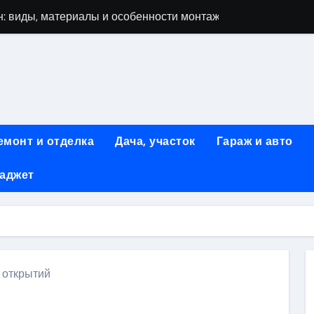
: виды, материалы и особенности монтажа
 мастеров ногтевого сервиса: основные принципы и форм
-моделей: архитектура, функции и этапы разработки
элементы конструкции и этапы возведения
абилетов на рейсы в Киргизию
емонт и отделка
Дача, участок
Гараж и авто
 стоимость, монтаж и особенности автономной канализации
гаджет
 рекламных технологий для программной и мобильной ре
ривлечению клиентов: стратегии и инструменты для роста п
: обзор ассортимента и критериев выбора
вых квартир со вторым светом и террасой в готовых домах
и открытий
ki
ить