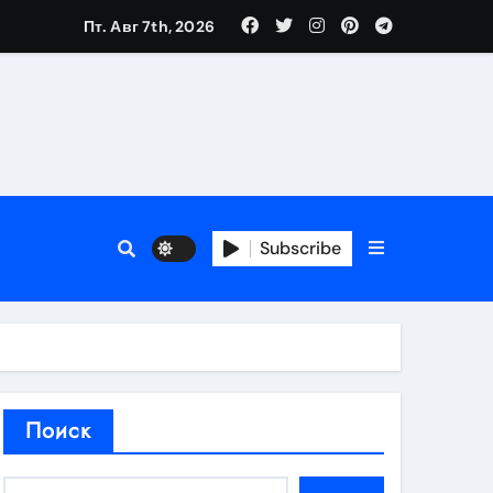
Пт. Авг 7th, 2026
аты участия
Subscribe
кламы
родаж
Поиск