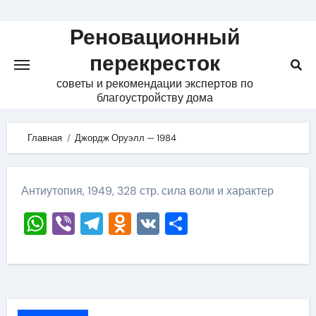
Skip
to
Реновационный
content
перекресток
советы и рекомендации экспертов по
благоустройству дома
Главная
Джордж Оруэлл — 1984
Антиутопия, 1949, 328 стр. сила воли и характер
WhatsApp
Viber
Telegram
Odnoklassniki
VK
Отправить