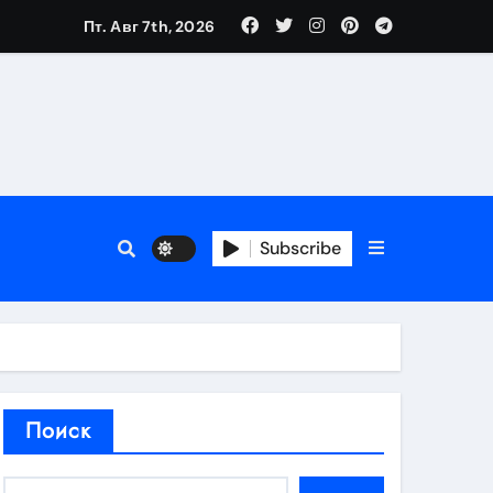
Пт. Авг 7th, 2026
аты участия
Subscribe
кламы
родаж
Поиск