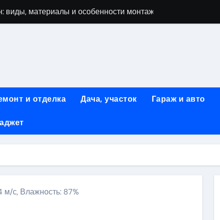
: виды, материалы и особенности монтажа
 мастеров ногтевого сервиса: основные принципы и форм
-моделей: архитектура, функции и этапы разработки
элементы конструкции и этапы возведения
абилетов на рейсы в Киргизию
емонт и отделка
Дача, участок
Гараж и авто
 стоимость, монтаж и особенности автономной канализации
гаджет
 рекламных технологий для программной и мобильной ре
ривлечению клиентов: стратегии и инструменты для роста п
: обзор ассортимента и критериев выбора
вых квартир со вторым светом и террасой в готовых домах
.4 м/с, Влажность: 87%
ki
ить