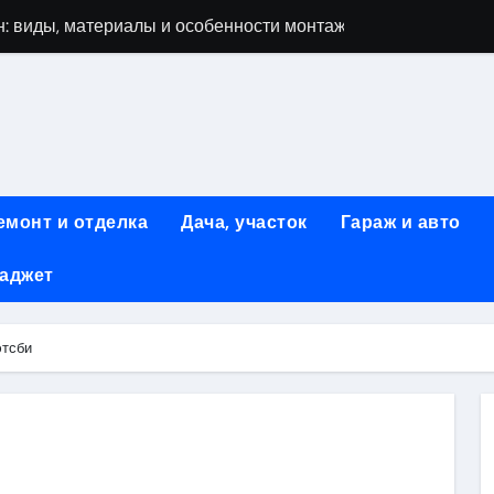
: виды, материалы и особенности монтажа
 мастеров ногтевого сервиса: основные принципы и форм
-моделей: архитектура, функции и этапы разработки
элементы конструкции и этапы возведения
абилетов на рейсы в Киргизию
емонт и отделка
Дача, участок
Гараж и авто
 стоимость, монтаж и особенности автономной канализации
гаджет
 рекламных технологий для программной и мобильной ре
ривлечению клиентов: стратегии и инструменты для роста п
этсби
: обзор ассортимента и критериев выбора
вых квартир со вторым светом и террасой в готовых домах
ki
ить