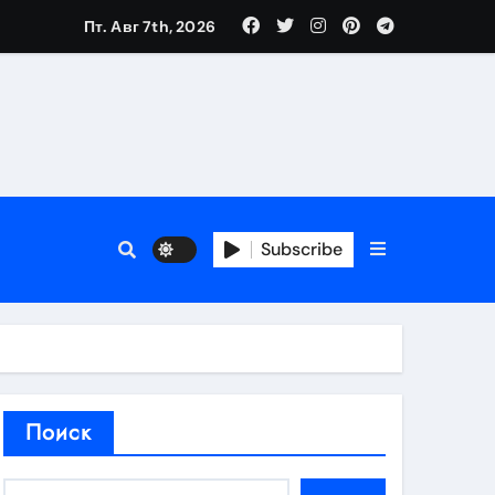
Пт. Авг 7th, 2026
аты участия
Subscribe
кламы
родаж
Поиск