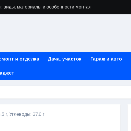
: виды, материалы и особенности монтажа
 мастеров ногтевого сервиса: основные принципы и форм
-моделей: архитектура, функции и этапы разработки
элементы конструкции и этапы возведения
абилетов на рейсы в Киргизию
емонт и отделка
Дача, участок
Гараж и авто
 стоимость, монтаж и особенности автономной канализации
гаджет
 рекламных технологий для программной и мобильной ре
ривлечению клиентов: стратегии и инструменты для роста п
: обзор ассортимента и критериев выбора
вых квартир со вторым светом и террасой в готовых домах
.5 г, Углеводы: 67.6 г
ki
ить