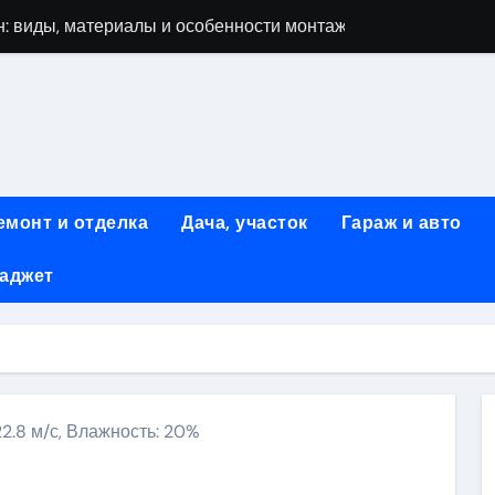
: виды, материалы и особенности монтажа
 мастеров ногтевого сервиса: основные принципы и форм
-моделей: архитектура, функции и этапы разработки
элементы конструкции и этапы возведения
абилетов на рейсы в Киргизию
емонт и отделка
Дача, участок
Гараж и авто
 стоимость, монтаж и особенности автономной канализации
гаджет
 рекламных технологий для программной и мобильной ре
ривлечению клиентов: стратегии и инструменты для роста п
: обзор ассортимента и критериев выбора
вых квартир со вторым светом и террасой в готовых домах
 22.8 м/с, Влажность: 20%
ki
ить