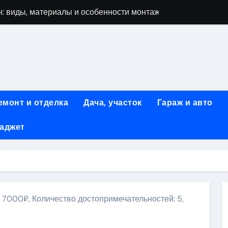
: виды, материалы и особенности монтажа
 мастеров ногтевого сервиса: основные принципы и форм
-моделей: архитектура, функции и этапы разработки
элементы конструкции и этапы возведения
абилетов на рейсы в Киргизию
емонт и отделка
Дача, участок
Гараж и авто
 стоимость, монтаж и особенности автономной канализации
гаджет
 рекламных технологий для программной и мобильной ре
ривлечению клиентов: стратегии и инструменты для роста п
: обзор ассортимента и критериев выбора
вых квартир со вторым светом и террасой в готовых домах
: 7000₽, Количество достопримечательностей: 5,