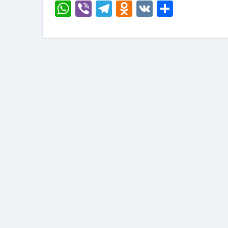
WhatsApp
Viber
Telegram
Odnoklassni
VK
Отправ