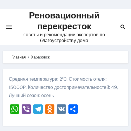
Skip
to
Реновационный
content
перекресток
советы и рекомендации экспертов по
благоустройству дома
Главная
Хабаровск
Средняя температура: 2°C, Стоимость отеля:
15000₽, Количество достопримечательностей: 49,
Лучший сезон: осень
WhatsApp
Viber
Telegram
Odnoklassniki
VK
Отправить