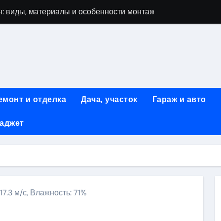
: виды, материалы и особенности монтажа
 мастеров ногтевого сервиса: основные принципы и форм
-моделей: архитектура, функции и этапы разработки
элементы конструкции и этапы возведения
абилетов на рейсы в Киргизию
емонт и отделка
Дача, участок
Гараж и авто
 стоимость, монтаж и особенности автономной канализации
гаджет
 рекламных технологий для программной и мобильной ре
ривлечению клиентов: стратегии и инструменты для роста п
: обзор ассортимента и критериев выбора
вых квартир со вторым светом и террасой в готовых домах
17.3 м/с, Влажность: 71%
ki
ить