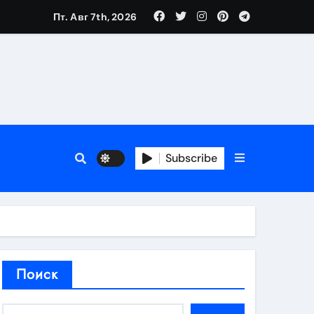
Пт. Авг 7th, 2026
аты участия
Subscribe
кламы
родаж
Поиск