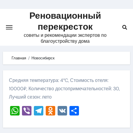
Skip
to
Реновационный
content
перекресток
советы и рекомендации экспертов по
благоустройству дома
Главная
Новосибирск
Средняя температура: 4°C, Стоимость отеля:
10000₽, Количество достопримечательностей: 30,
Лучший сезон: лето
WhatsApp
Viber
Telegram
Odnoklassniki
VK
Отправить