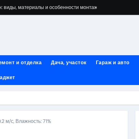
: виды, материалы и особенности монтажа
 мастеров ногтевого сервиса: основные принципы и форм
-моделей: архитектура, функции и этапы разработки
элементы конструкции и этапы возведения
абилетов на рейсы в Киргизию
емонт и отделка
Дача, участок
Гараж и авто
 стоимость, монтаж и особенности автономной канализации
гаджет
 рекламных технологий для программной и мобильной ре
ривлечению клиентов: стратегии и инструменты для роста п
: обзор ассортимента и критериев выбора
вых квартир со вторым светом и террасой в готовых домах
0.2 м/с, Влажность: 71%
ki
ить