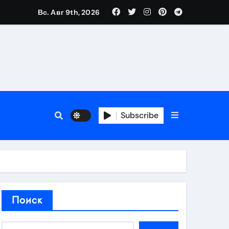
Вс. Авг 9th, 2026
аты участия
Subscribe
кламы
родаж
Поиск