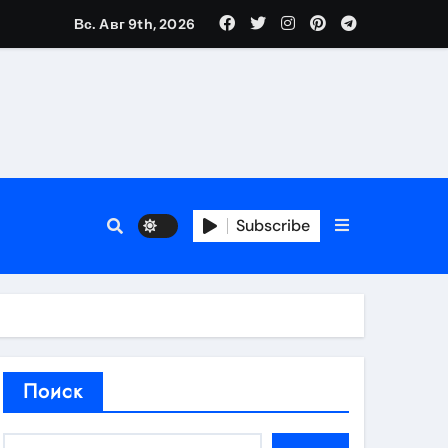
Вс. Авг 9th, 2026
аты участия
Subscribe
кламы
родаж
Поиск