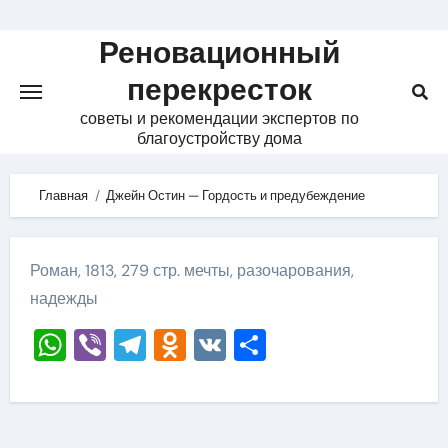
Skip
to
Реновационный
content
перекресток
советы и рекомендации экспертов по
благоустройству дома
Главная
Джейн Остин — Гордость и предубеждение
Роман, 1813, 279 стр. мечты, разочарования,
надежды
WhatsApp
Viber
Telegram
Odnoklassniki
VK
Отправить