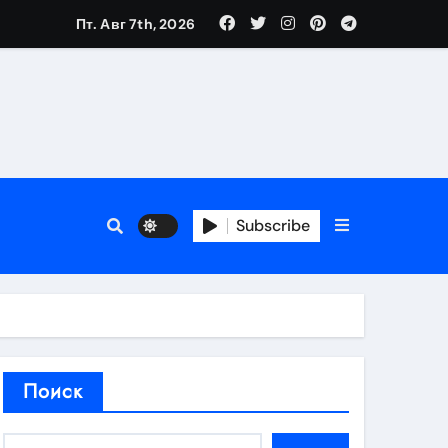
Пт. Авг 7th, 2026
аты участия
Subscribe
кламы
родаж
Поиск