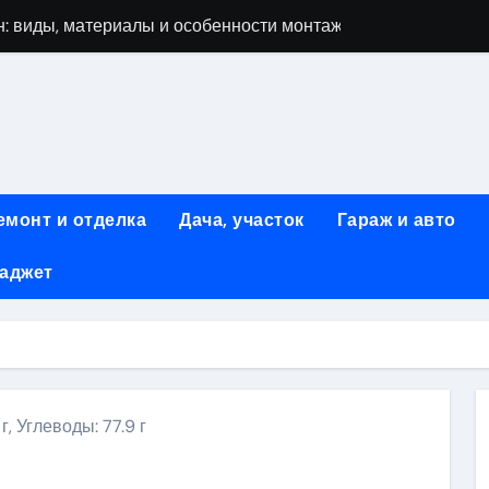
: виды, материалы и особенности монтажа
 мастеров ногтевого сервиса: основные принципы и форм
-моделей: архитектура, функции и этапы разработки
элементы конструкции и этапы возведения
абилетов на рейсы в Киргизию
емонт и отделка
Дача, участок
Гараж и авто
 стоимость, монтаж и особенности автономной канализации
гаджет
 рекламных технологий для программной и мобильной ре
ривлечению клиентов: стратегии и инструменты для роста п
: обзор ассортимента и критериев выбора
вых квартир со вторым светом и террасой в готовых домах
 г, Углеводы: 77.9 г
ki
ить