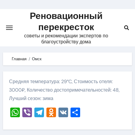
Skip
to
Реновационный
content
перекресток
советы и рекомендации экспертов по
благоустройству дома
Главная
Омск
Средняя температура: 29°C, Стоимость отеля:
3000₽, Количество достопримечательностей: 48,
Лучший сезон: зима
WhatsApp
Viber
Telegram
Odnoklassniki
VK
Отправить