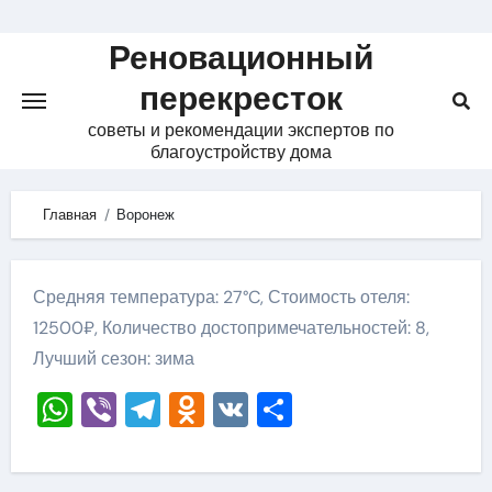
Skip
to
Реновационный
content
перекресток
советы и рекомендации экспертов по
благоустройству дома
Главная
Воронеж
Средняя температура: 27°C, Стоимость отеля:
12500₽, Количество достопримечательностей: 8,
Лучший сезон: зима
WhatsApp
Viber
Telegram
Odnoklassniki
VK
Отправить