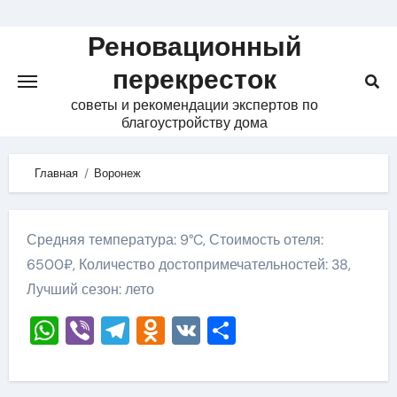
Skip
to
Реновационный
content
перекресток
советы и рекомендации экспертов по
благоустройству дома
Главная
Воронеж
Средняя температура: 9°C, Стоимость отеля:
6500₽, Количество достопримечательностей: 38,
Лучший сезон: лето
WhatsApp
Viber
Telegram
Odnoklassniki
VK
Отправить