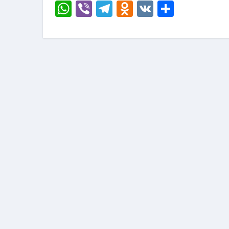
WhatsApp
Viber
Telegram
Odnoklassni
VK
Отправ