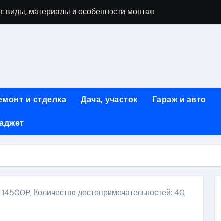
: виды, материалы и особенности монтажа
 мастеров ногтевого сервиса: основные принципы и форм
-моделей: архитектура, функции и этапы разработки
элементы конструкции и этапы возведения
абилетов на рейсы в Киргизию
емонт и отделка
Дача, участок
Гараж и авто
 стоимость, монтаж и особенности автономной канализации
гаджет
 рекламных технологий для программной и мобильной ре
ривлечению клиентов: стратегии и инструменты для роста п
: обзор ассортимента и критериев выбора
вых квартир со вторым светом и террасой в готовых домах
: 14500₽, Количество достопримечательностей: 40,