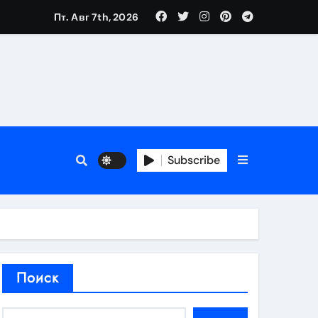
Пт. Авг 7th, 2026
аты участия
Subscribe
кламы
родаж
Поиск