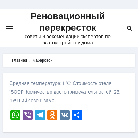
Skip
to
Реновационный
content
перекресток
советы и рекомендации экспертов по
благоустройству дома
Главная
Хабаровск
Средняя температура: 11°C, Стоимость отеля:
1500₽, Количество достопримечательностей: 23,
Лучший сезон: зима
WhatsApp
Viber
Telegram
Odnoklassniki
VK
Отправить