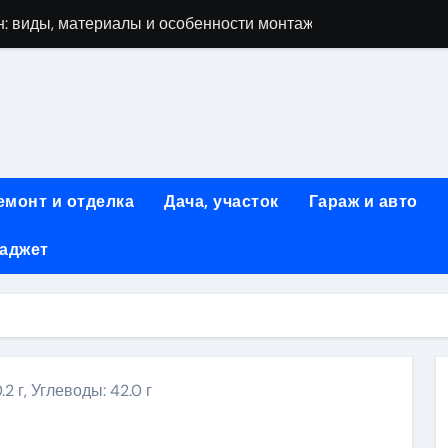
: виды, материалы и особенности монтажа
 мастеров ногтевого сервиса: основные принципы и форм
-моделей: архитектура, функции и этапы разработки
элементы конструкции и этапы возведения
абилетов на рейсы в Киргизию
емонт и отделка
Дача, участок
Гараж и авто
 стоимость, монтаж и особенности автономной канализации
гаджет
 рекламных технологий для программной и мобильной ре
ривлечению клиентов: стратегии и инструменты для роста п
: обзор ассортимента и критериев выбора
вых квартир со вторым светом и террасой в готовых домах
.2 г, Углеводы: 42.0 г
ki
ить