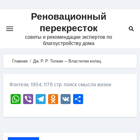
Skip
to
Реновационный
content
перекресток
советы и рекомендации экспертов по
благоустройству дома
Главная
Дж. Р. Р. Толкин — Властелин колец
Фэнтези, 1954, 1178 стр. поиск смысла жизни
WhatsApp
Viber
Telegram
Odnoklassniki
VK
Отправить