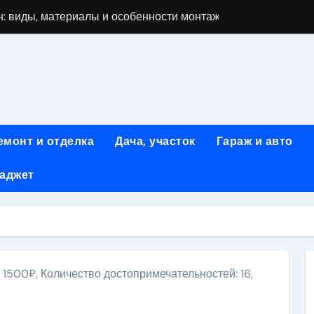
: виды, материалы и особенности монтажа
 мастеров ногтевого сервиса: основные принципы и форм
-моделей: архитектура, функции и этапы разработки
элементы конструкции и этапы возведения
абилетов на рейсы в Киргизию
емонт и отделка
Дача, участок
Гараж и авто
 стоимость, монтаж и особенности автономной канализации
гаджет
 рекламных технологий для программной и мобильной ре
ривлечению клиентов: стратегии и инструменты для роста п
: обзор ассортимента и критериев выбора
вых квартир со вторым светом и террасой в готовых домах
 1500₽, Количество достопримечательностей: 16,