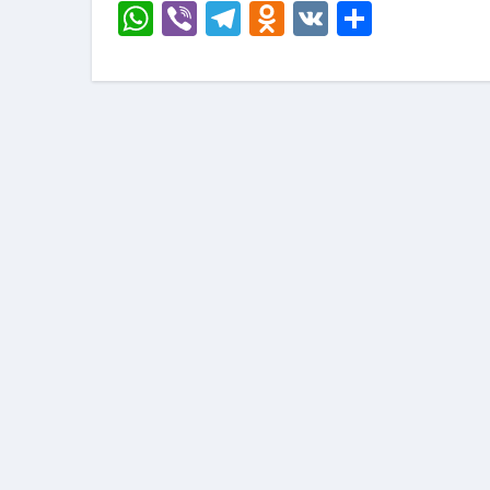
WhatsApp
Viber
Telegram
Odnoklassni
VK
Отправ