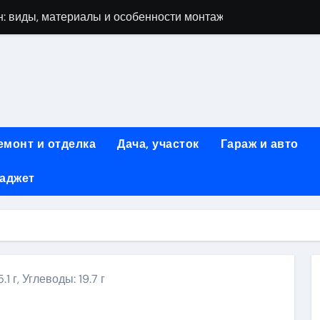
: виды, материалы и особенности монтажа
 мастеров ногтевого сервиса: основные принципы и форм
-моделей: архитектура, функции и этапы разработки
элементы конструкции и этапы возведения
абилетов на рейсы в Киргизию
емонт и отделка
Дача, участок
Гараж и авто
 стоимость, монтаж и особенности автономной канализации
гаджет
 рекламных технологий для программной и мобильной ре
ривлечению клиентов: стратегии и инструменты для роста п
: обзор ассортимента и критериев выбора
вых квартир со вторым светом и террасой в готовых домах
1 г, Углеводы: 19.7 г
ki
ить